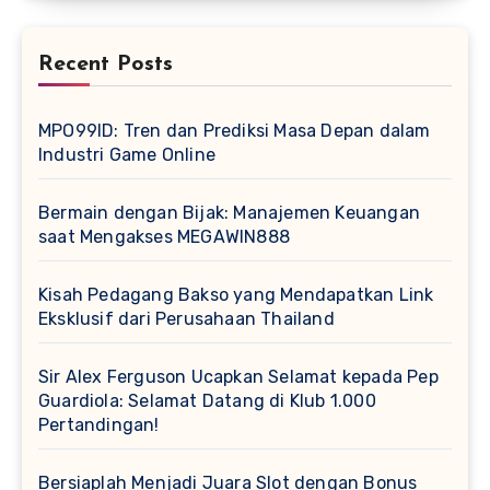
Recent Posts
MPO99ID: Tren dan Prediksi Masa Depan dalam
Industri Game Online
Bermain dengan Bijak: Manajemen Keuangan
saat Mengakses MEGAWIN888
Kisah Pedagang Bakso yang Mendapatkan Link
Eksklusif dari Perusahaan Thailand
Sir Alex Ferguson Ucapkan Selamat kepada Pep
Guardiola: Selamat Datang di Klub 1.000
Pertandingan!
Bersiaplah Menjadi Juara Slot dengan Bonus