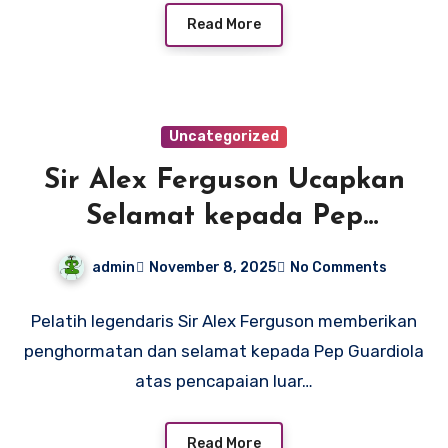
Read More
Uncategorized
Sir Alex Ferguson Ucapkan
Selamat kepada Pep
Guardiola: Selamat Datang di
admin
November 8, 2025
No Comments
Klub 1.000 Pertandingan!
Pelatih legendaris Sir Alex Ferguson memberikan
penghormatan dan selamat kepada Pep Guardiola
atas pencapaian luar…
Read More