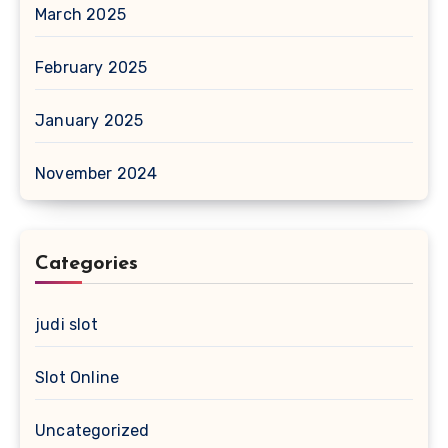
March 2025
February 2025
January 2025
November 2024
Categories
judi slot
Slot Online
Uncategorized