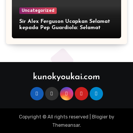
Uncategorized
Sir Alex Ferguson Ucapkan Selamat
kepada Pep Guardiola: Selamat
Datang di Klub 1.000 Pertandingan!
kunokyoukai.com
Copyright © All rights reserved
|
Blogier
by
Themeansar
.