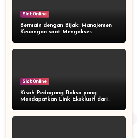
Slot Online
Bermain dengan Bijak: Manajemen
Keuangan saat Mengakses
MEGAWIN888
Slot Online
Kisah Pedagang Bakso yang
Mendapatkan Link Eksklusif dari
Perusahaan Thailand