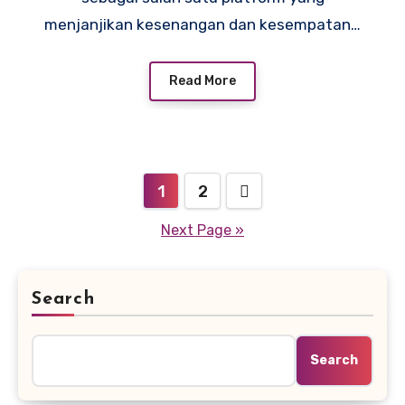
menjanjikan kesenangan dan kesempatan…
Read More
Posts
1
2
pagination
Next Page »
Search
Search