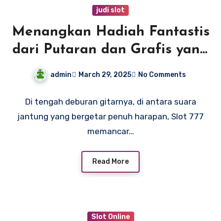
judi slot
Menangkan Hadiah Fantastis
dari Putaran dan Grafis yang
Memukau di Slot 777
admin
March 29, 2025
No Comments
Di tengah deburan gitarnya, di antara suara
jantung yang bergetar penuh harapan, Slot 777
memancar…
Read More
Slot Online