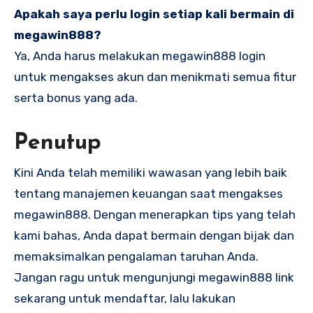
Apakah saya perlu login setiap kali bermain di
megawin888?
Ya, Anda harus melakukan megawin888 login
untuk mengakses akun dan menikmati semua fitur
serta bonus yang ada.
Penutup
Kini Anda telah memiliki wawasan yang lebih baik
tentang manajemen keuangan saat mengakses
megawin888. Dengan menerapkan tips yang telah
kami bahas, Anda dapat bermain dengan bijak dan
memaksimalkan pengalaman taruhan Anda.
Jangan ragu untuk mengunjungi megawin888 link
sekarang untuk mendaftar, lalu lakukan