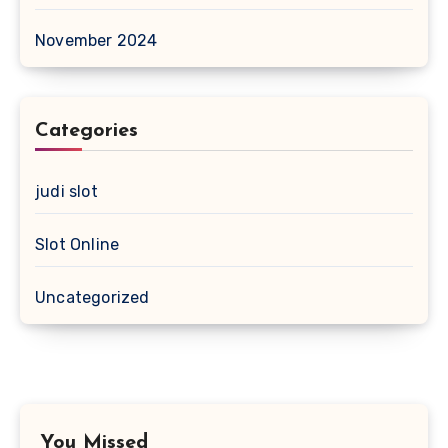
November 2024
Categories
judi slot
Slot Online
Uncategorized
You Missed