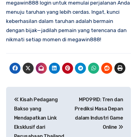
megawin888 login untuk memulai perjalanan Anda
menuju taruhan yang lebih cerdas. Ingat, kunci
keberhasilan dalam taruhan adalah bermain
dengan bijak—jadilah pemain yang terencana dan
nikmati setiap momen di megawin888!
Post
Kisah Pedagang
MPO99ID: Tren dan
navigation
Bakso yang
Prediksi Masa Depan
Mendapatkan Link
dalam Industri Game
Eksklusif dari
Online
Perusahaan Thailand