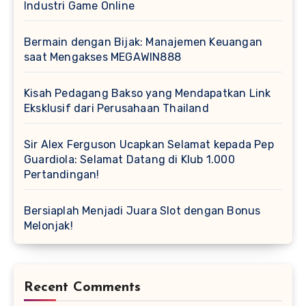
Industri Game Online
Bermain dengan Bijak: Manajemen Keuangan
saat Mengakses MEGAWIN888
Kisah Pedagang Bakso yang Mendapatkan Link
Eksklusif dari Perusahaan Thailand
Sir Alex Ferguson Ucapkan Selamat kepada Pep
Guardiola: Selamat Datang di Klub 1.000
Pertandingan!
Bersiaplah Menjadi Juara Slot dengan Bonus
Melonjak!
Recent Comments