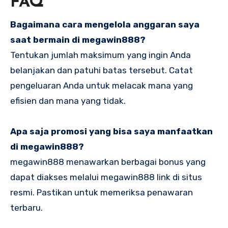
FAQ
Bagaimana cara mengelola anggaran saya
saat bermain di megawin888?
Tentukan jumlah maksimum yang ingin Anda
belanjakan dan patuhi batas tersebut. Catat
pengeluaran Anda untuk melacak mana yang
efisien dan mana yang tidak.
Apa saja promosi yang bisa saya manfaatkan
di megawin888?
megawin888 menawarkan berbagai bonus yang
dapat diakses melalui megawin888 link di situs
resmi. Pastikan untuk memeriksa penawaran
terbaru.