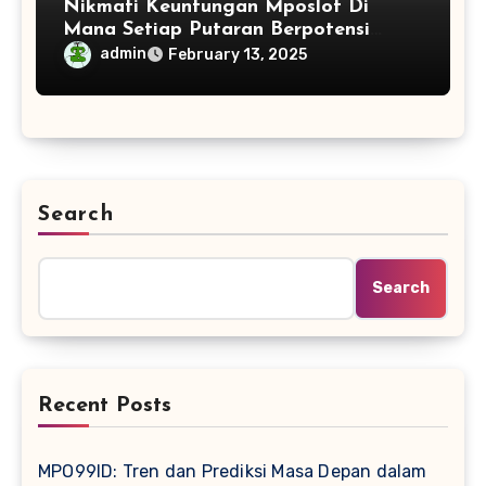
Nikmati Keuntungan Mposlot Di
Mana Setiap Putaran Berpotensi
Membawa Kemenangan
admin
February 13, 2025
Search
Search
Recent Posts
MPO99ID: Tren dan Prediksi Masa Depan dalam