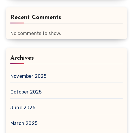
Recent Comments
No comments to show.
Archives
November 2025
October 2025
June 2025
March 2025