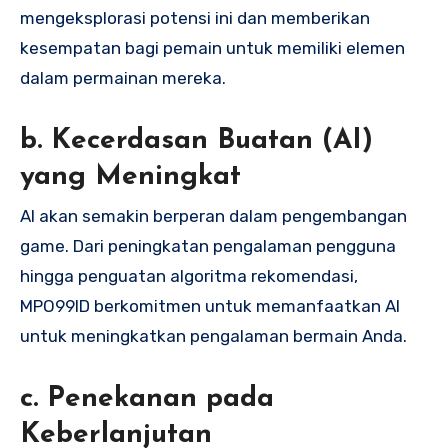
mengeksplorasi potensi ini dan memberikan
kesempatan bagi pemain untuk memiliki elemen
dalam permainan mereka.
b. Kecerdasan Buatan (AI)
yang Meningkat
AI akan semakin berperan dalam pengembangan
game. Dari peningkatan pengalaman pengguna
hingga penguatan algoritma rekomendasi,
MPO99ID berkomitmen untuk memanfaatkan AI
untuk meningkatkan pengalaman bermain Anda.
c. Penekanan pada
Keberlanjutan