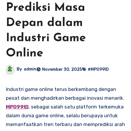
Prediksi Masa
Depan dalam
Industri Game
Online
By
admin
November 30, 2025
#MPO99ID
Industri game online terus berkembang dengan
pesat dan menghadirkan berbagai inovasi menarik.
MPO99ID
, sebagai salah satu platform terkemuka
dalam dunia game online, selalu berupaya untuk
memanfaatkan tren terbaru dan memprediksi arah