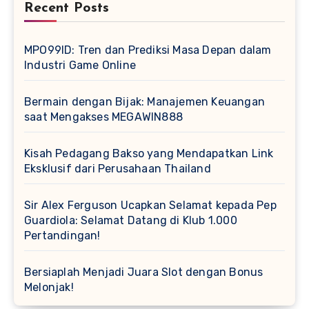
Recent Posts
MPO99ID: Tren dan Prediksi Masa Depan dalam
Industri Game Online
Bermain dengan Bijak: Manajemen Keuangan
saat Mengakses MEGAWIN888
Kisah Pedagang Bakso yang Mendapatkan Link
Eksklusif dari Perusahaan Thailand
Sir Alex Ferguson Ucapkan Selamat kepada Pep
Guardiola: Selamat Datang di Klub 1.000
Pertandingan!
Bersiaplah Menjadi Juara Slot dengan Bonus
Melonjak!