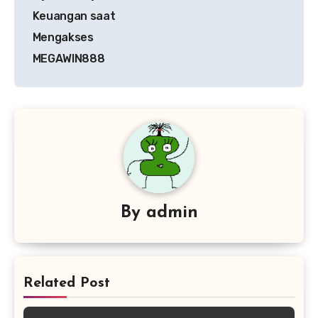
Keuangan saat
Mengakses
MEGAWIN888
By
admin
Related Post