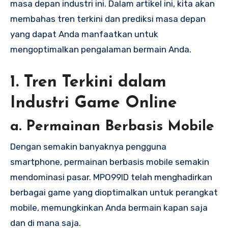
masa depan industri ini. Dalam artikel ini, kita akan
membahas tren terkini dan prediksi masa depan
yang dapat Anda manfaatkan untuk
mengoptimalkan pengalaman bermain Anda.
1. Tren Terkini dalam
Industri Game Online
a. Permainan Berbasis Mobile
Dengan semakin banyaknya pengguna
smartphone, permainan berbasis mobile semakin
mendominasi pasar. MPO99ID telah menghadirkan
berbagai game yang dioptimalkan untuk perangkat
mobile, memungkinkan Anda bermain kapan saja
dan di mana saja.