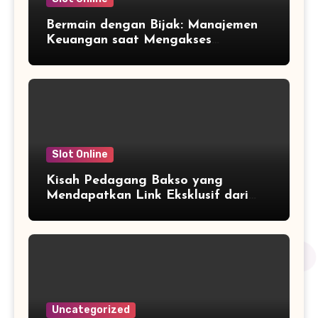
Bermain dengan Bijak: Manajemen
Keuangan saat Mengakses
MEGAWIN888
Slot Online
Kisah Pedagang Bakso yang
Mendapatkan Link Eksklusif dari
Perusahaan Thailand
Uncategorized