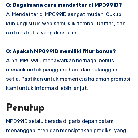
Q: Bagaimana cara mendaftar di MPO99ID?
A: Mendaftar di MPO99ID sangat mudah! Cukup
kunjungi situs web kami, klik tombol ‘Daftar’, dan
ikuti instruksi yang diberikan.
Q: Apakah MPO99ID memiliki fitur bonus?
A: Ya, MPO99ID menawarkan berbagai bonus
menarik untuk pengguna baru dan pelanggan
setia. Pastikan untuk memeriksa halaman promosi
kami untuk informasi lebih lanjut.
Penutup
MPO99ID selalu berada di garis depan dalam
menanggapi tren dan menciptakan prediksi yang