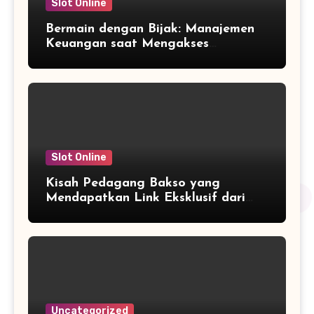
Slot Online
Bermain dengan Bijak: Manajemen
Keuangan saat Mengakses
MEGAWIN888
Slot Online
Kisah Pedagang Bakso yang
Mendapatkan Link Eksklusif dari
Perusahaan Thailand
Uncategorized