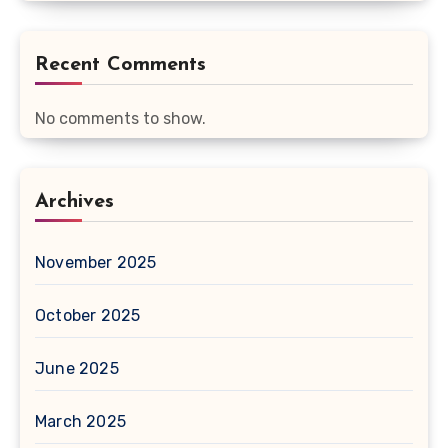
Recent Comments
No comments to show.
Archives
November 2025
October 2025
June 2025
March 2025