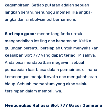
kegembiraan. Setiap putaran adalah sebuah
langkah berani, menunggu momen jika angka-
angka dan simbol-simbol berharmoni.
Slot mpo gacor
menantang Anda untuk
mengandalkan insting dan keberanian. Ketika
gulungan bersatu, bersiaplah untuk menyaksikan
keajaiban Slot 777 yang dapat terjadi. Misalnya,
Anda bisa mendapatkan megawin, sebuah
pencapaian luar biasa dalam permainan, di mana
kemenangan menjadi nyata dan mengubah arah
hidup. Sebuah momentum yang akan selalu
tersimpan dalam memori jiwa.
Mengungkap Rahasia Slot 777 Gacor Gampang