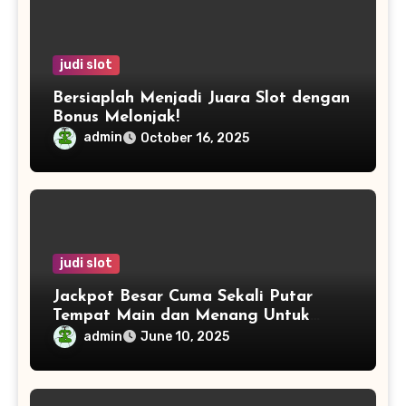
judi slot
Bersiaplah Menjadi Juara Slot dengan
Bonus Melonjak!
admin
October 16, 2025
judi slot
Jackpot Besar Cuma Sekali Putar
Tempat Main dan Menang Untuk
Semua!
admin
June 10, 2025