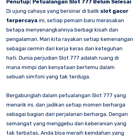
Penutup: Petualangan Slot 777 Belum Selesai
Di ujung cahaya yang bersinar di balik
slot gacor
terpercaya
ini, setiap pemain baru merasakan
betapa menyenangkannya berbagi kisah dan
pengalaman. Mari kita rayakan setiap kemenangan
sebagai cermin dari kerja keras dan keteguhan
hati. Dunia perjudian Slot 777 adalah ruang di
mana mimpi dan kenyataan bertemu dalam
sebuah simfoni yang tak terduga.
Bergabunglah dalam petualangan Slot 777 yang
menarik ini, dan jadikan setiap momen berharga
sebagai bagian dari perjalanan berharga. Dengan
semangat yang menggebu dan keberanian yang
tak terbatas, Anda bisa meraih keindahan yang