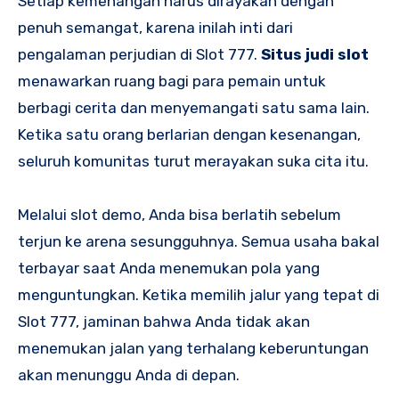
Setiap kemenangan harus dirayakan dengan
penuh semangat, karena inilah inti dari
pengalaman perjudian di Slot 777.
Situs judi slot
menawarkan ruang bagi para pemain untuk
berbagi cerita dan menyemangati satu sama lain.
Ketika satu orang berlarian dengan kesenangan,
seluruh komunitas turut merayakan suka cita itu.
Melalui slot demo, Anda bisa berlatih sebelum
terjun ke arena sesungguhnya. Semua usaha bakal
terbayar saat Anda menemukan pola yang
menguntungkan. Ketika memilih jalur yang tepat di
Slot 777, jaminan bahwa Anda tidak akan
menemukan jalan yang terhalang keberuntungan
akan menunggu Anda di depan.