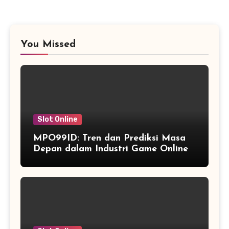
You Missed
Slot Online
MPO99ID: Tren dan Prediksi Masa
Depan dalam Industri Game Online