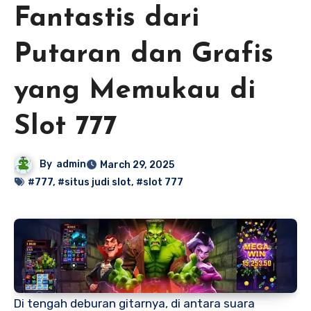
Fantastis dari
Putaran dan Grafis
yang Memukau di
Slot 777
By
admin
March 29, 2025
#777
,
#situs judi slot
,
#slot 777
Di tengah deburan gitarnya, di antara suara