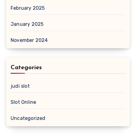
February 2025
January 2025
November 2024
Categories
judi slot
Slot Online
Uncategorized