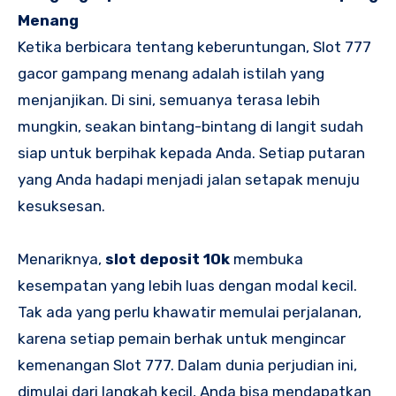
Menang
Ketika berbicara tentang keberuntungan, Slot 777
gacor gampang menang adalah istilah yang
menjanjikan. Di sini, semuanya terasa lebih
mungkin, seakan bintang-bintang di langit sudah
siap untuk berpihak kepada Anda. Setiap putaran
yang Anda hadapi menjadi jalan setapak menuju
kesuksesan.
Menariknya,
slot deposit 10k
membuka
kesempatan yang lebih luas dengan modal kecil.
Tak ada yang perlu khawatir memulai perjalanan,
karena setiap pemain berhak untuk mengincar
kemenangan Slot 777. Dalam dunia perjudian ini,
dimulai dari langkah kecil, Anda bisa mendapatkan