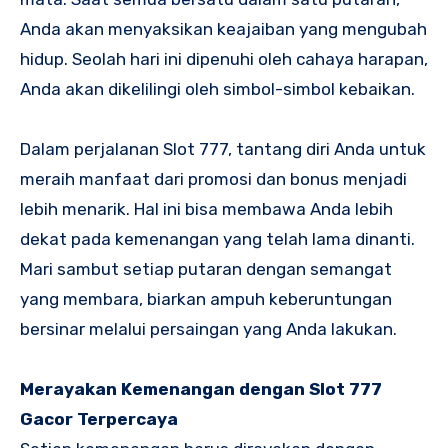
Anda akan menyaksikan keajaiban yang mengubah
hidup. Seolah hari ini dipenuhi oleh cahaya harapan,
Anda akan dikelilingi oleh simbol-simbol kebaikan.
Dalam perjalanan Slot 777, tantang diri Anda untuk
meraih manfaat dari promosi dan bonus menjadi
lebih menarik. Hal ini bisa membawa Anda lebih
dekat pada kemenangan yang telah lama dinanti.
Mari sambut setiap putaran dengan semangat
yang membara, biarkan ampuh keberuntungan
bersinar melalui persaingan yang Anda lakukan.
Merayakan Kemenangan dengan Slot 777
Gacor Terpercaya