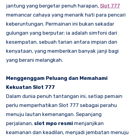
jantung yang bergetar penuh harapan,
Slot 777
memancar cahaya yang menarik hati para pencari
keberuntungan. Permainan ini bukan sekadar
gulungan yang berputar; ia adalah simfoni dari
kesempatan, sebuah tarian antara impian dan
kenyataan, yang memberikan banyak janji bagi
yang berani melangkah.
Menggenggam Peluang dan Memahami
Kekuatan Slot 777
Dalam dunia penuh tantangan ini, setiap pemain
perlu memperhatikan Slot 777 sebagai perahu
menuju lautan kemenangan. Sepanjang
perjalanan,
slot mpo resmi
menjanjikan
keamanan dan keadilan, menjadi jembatan menuju