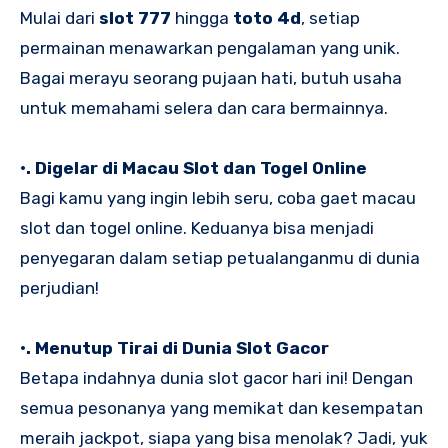
Mulai dari
slot 777
hingga
toto 4d
, setiap
permainan menawarkan pengalaman yang unik.
Bagai merayu seorang pujaan hati, butuh usaha
untuk memahami selera dan cara bermainnya.
•. Digelar di Macau Slot dan Togel Online
Bagi kamu yang ingin lebih seru, coba gaet macau
slot dan togel online. Keduanya bisa menjadi
penyegaran dalam setiap petualanganmu di dunia
perjudian!
•. Menutup Tirai di Dunia Slot Gacor
Betapa indahnya dunia slot gacor hari ini! Dengan
semua pesonanya yang memikat dan kesempatan
meraih jackpot, siapa yang bisa menolak? Jadi, yuk