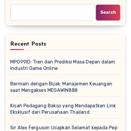
Search
Recent Posts
MPO99ID: Tren dan Prediksi Masa Depan dalam
Industri Game Online
Bermain dengan Bijak: Manajemen Keuangan
saat Mengakses MEGAWIN888
Kisah Pedagang Bakso yang Mendapatkan Link
Eksklusif dari Perusahaan Thailand
Sir Alex Ferguson Ucapkan Selamat kepada Pep