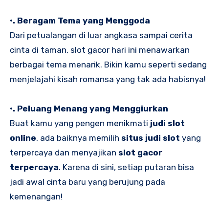
•. Beragam Tema yang Menggoda
Dari petualangan di luar angkasa sampai cerita
cinta di taman, slot gacor hari ini menawarkan
berbagai tema menarik. Bikin kamu seperti sedang
menjelajahi kisah romansa yang tak ada habisnya!
•. Peluang Menang yang Menggiurkan
Buat kamu yang pengen menikmati
judi slot
online
, ada baiknya memilih
situs judi slot
yang
terpercaya dan menyajikan
slot gacor
terpercaya
. Karena di sini, setiap putaran bisa
jadi awal cinta baru yang berujung pada
kemenangan!