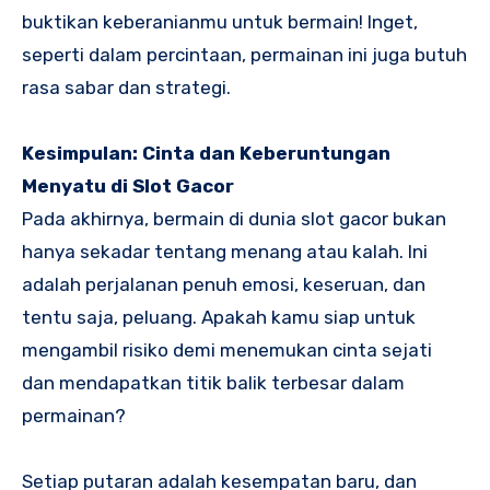
buktikan keberanianmu untuk bermain! Inget,
seperti dalam percintaan, permainan ini juga butuh
rasa sabar dan strategi.
Kesimpulan: Cinta dan Keberuntungan
Menyatu di Slot Gacor
Pada akhirnya, bermain di dunia slot gacor bukan
hanya sekadar tentang menang atau kalah. Ini
adalah perjalanan penuh emosi, keseruan, dan
tentu saja, peluang. Apakah kamu siap untuk
mengambil risiko demi menemukan cinta sejati
dan mendapatkan titik balik terbesar dalam
permainan?
Setiap putaran adalah kesempatan baru, dan