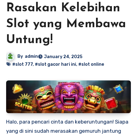
Rasakan Kelebihan
Slot yang Membawa
Untung!
By
admin
January 24, 2025
#slot 777
,
#slot gacor hari ini
,
#slot online
Halo, para pencari cinta dan keberuntungan! Siapa
yang di sini sudah merasakan gemuruh jantung