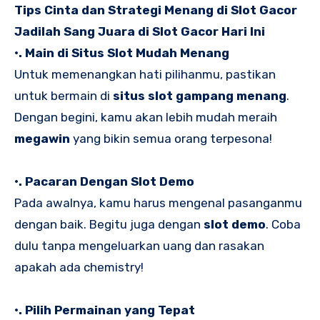
Tips Cinta dan Strategi Menang di Slot Gacor
Jadilah Sang Juara di Slot Gacor Hari Ini
•. Main di Situs Slot Mudah Menang
Untuk memenangkan hati pilihanmu, pastikan
untuk bermain di
situs slot gampang menang
.
Dengan begini, kamu akan lebih mudah meraih
megawin
yang bikin semua orang terpesona!
•. Pacaran Dengan Slot Demo
Pada awalnya, kamu harus mengenal pasanganmu
dengan baik. Begitu juga dengan
slot demo
. Coba
dulu tanpa mengeluarkan uang dan rasakan
apakah ada chemistry!
•. Pilih Permainan yang Tepat