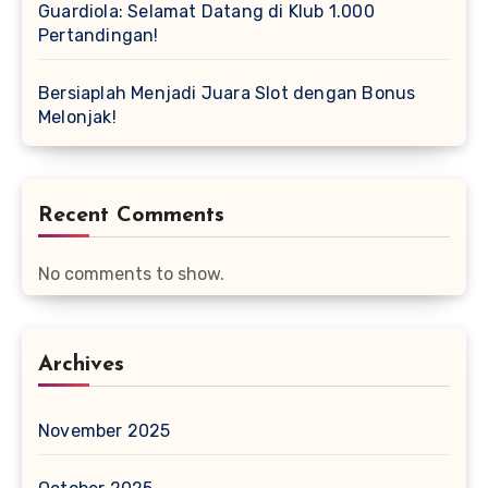
Guardiola: Selamat Datang di Klub 1.000
Pertandingan!
Bersiaplah Menjadi Juara Slot dengan Bonus
Melonjak!
Recent Comments
No comments to show.
Archives
November 2025